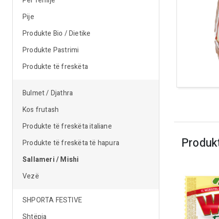
Për fëmijë
Pije
Produkte Bio / Dietike
Produkte Pastrimi
Produkte të freskëta
Bulmet / Djathra
Kos frutash
Produkte të freskëta italiane
Produk
Produkte të freskëta të hapura
Sallameri / Mishi
Vezë
SHPORTA FESTIVE
Shtëpia