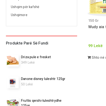
Ushqim për kafshë
Ushqimore
150
Gr
Wudy aia 
Produkte Parë Së Fundi
99
Lekë
Driza pule e fresket
Shto në 
349
Lekë
Danone disney luleshtr 125gr
50
Lekë
Fruttis qershi-luleshtrydhe
125gr