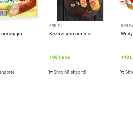
395
Gr
500
G
formaggio
Kazazi parizier vici
Wudy 
199
Lekë
149
L
shportë
Shto në shportë
Shto