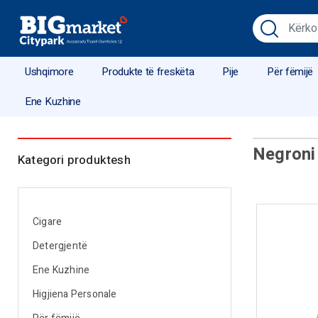
Ushqimore
Produkte të freskëta
Pije
Për fëmijë
Ene Kuzhine
Negroni
Kategori produktesh
Cigare
Detergjentë
Ene Kuzhine
Higjiena Personale