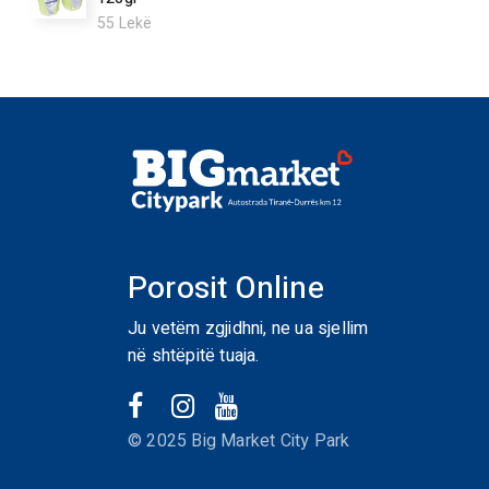
55
Lekë
Porosit Online
Ju vetëm zgjidhni, ne ua sjellim
në shtëpitë tuaja.
© 2025 Big Market City Park