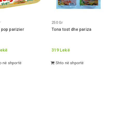
r
250
Gr
pop parizier
Tona tost dhe pariza
ekë
319
Lekë
 në shportë
Shto në shportë