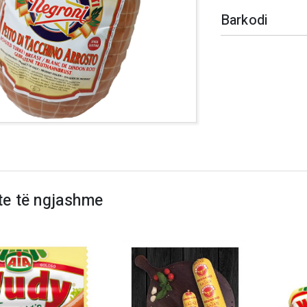
Barkodi
te të ngjashme