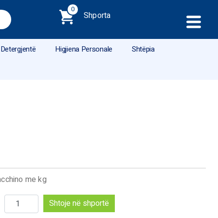
0
Shporta
Detergjentë
Higjiena Personale
Shtëpia
acchino me kg
Sasi
Shtoje në shportë
Negroni