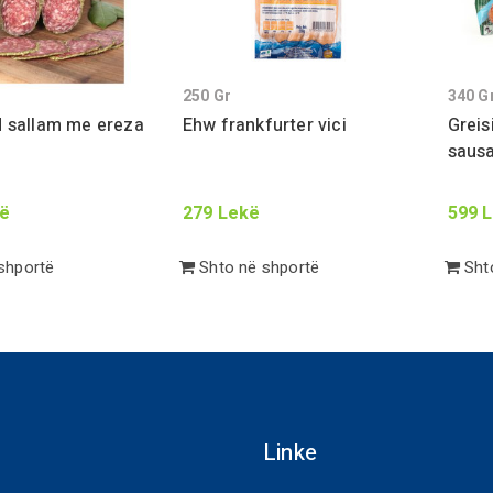
250
Gr
340
G
 sallam me ereza
Ehw frankfurter vici
Greis
saus
ë
279
Lekë
599
L
shportë
Shto në shportë
Shto
Linke