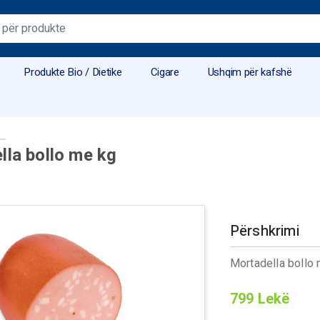
Produkte Bio / Dietike
Cigare
Ushqim për kafshë
lla bollo me kg
Përshkrimi
Mortadella bollo
799
Lekë