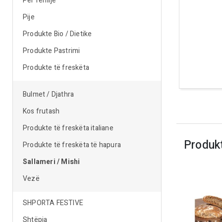
Për fëmijë
Pije
Produkte Bio / Dietike
Produkte Pastrimi
Produkte të freskëta
Bulmet / Djathra
Kos frutash
Produkte të freskëta italiane
Produk
Produkte të freskëta të hapura
Sallameri / Mishi
Vezë
SHPORTA FESTIVE
Shtëpia