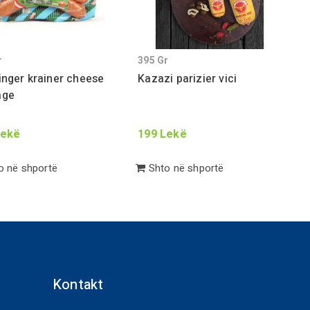
r
395
Gr
inger krainer cheese
Kazazi parizier vici
age
ekë
199
Lekë
 në shportë
Shto në shportë
Kontakt