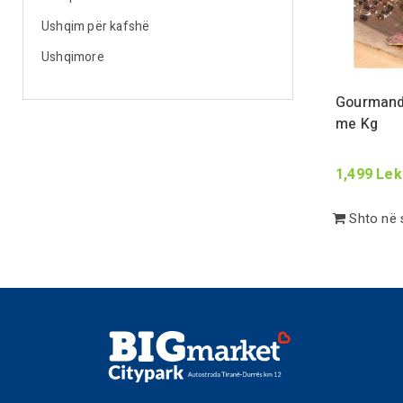
Ushqim për kafshë
Ushqimore
Gourmand
me
Kg
1,499
Lek
Shto në 