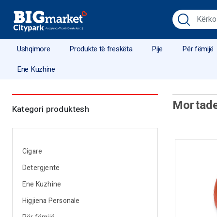
Ushqimore
Produkte të freskëta
Pije
Për fëmijë
Ene Kuzhine
Mortade
Kategori produktesh
Cigare
Detergjentë
Ene Kuzhine
Higjiena Personale