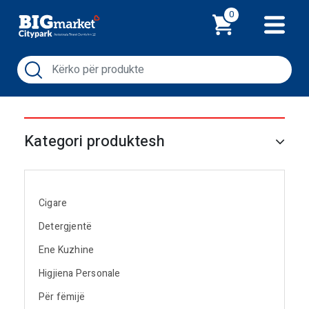
Shporta
0
Kategori produktesh
Cigare
Detergjentë
Ene Kuzhine
Higjiena Personale
Për fëmijë