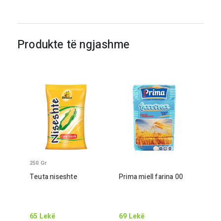
Produkte të ngjashme
250
Gr
Teuta niseshte
Prima miell farina
00
65
Lekë
69
Lekë