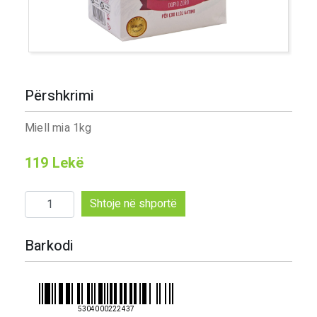
Përshkrimi
Miell mia 1kg
119
Lekë
Sasi
Shtoje në shportë
Miell
mia
Barkodi
1kg
5304000222437