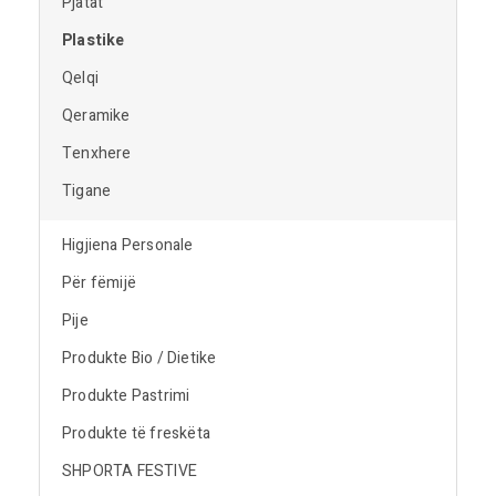
Pjatat
Plastike
Qelqi
Qeramike
Tenxhere
Tigane
Higjiena Personale
Për fëmijë
Pije
Produkte Bio / Dietike
Produkte Pastrimi
Produkte të freskëta
SHPORTA FESTIVE