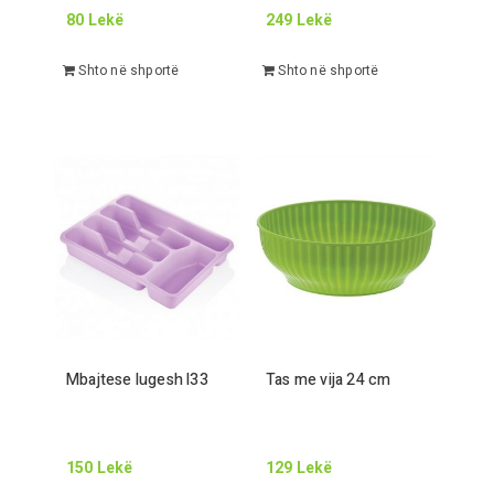
80
Lekë
249
Lekë
Shto në shportë
Shto në shportë
Mbajtese lugesh l
33
Tas me vija
24
cm
150
Lekë
129
Lekë