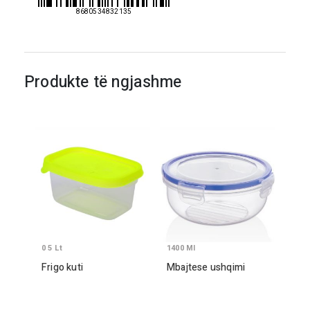
8680534832135
Produkte të ngjashme
0 5
Lt
1400
Ml
Frigo kuti
Mbajtese ushqimi