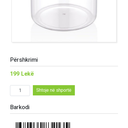
Përshkrimi
199
Lekë
Sasi
Shtoje në shportë
Mbajtese
erezash
Barkodi
550cc