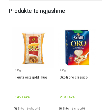
Produkte të ngjashme
1
Kg
1
Kg
Teuta oriz gold i kuq
Skoti oro classico
145
Lekë
219
Lekë
Shto në shportë
Shto në shportë