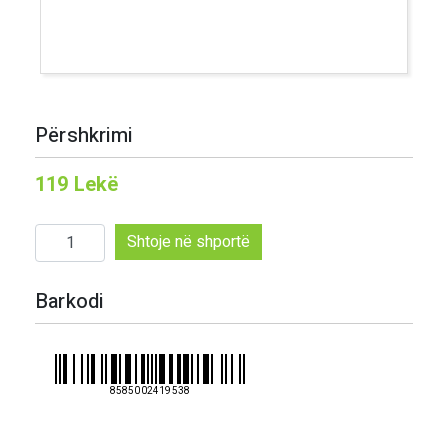
Përshkrimi
119
Lekë
Sasi
Shtoje në shportë
Maggi
koncentrat
Barkodi
vici
120
gr
8585002419538