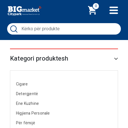
Shporta
0
Kategori produktesh
Cigare
Detergjentë
Ene Kuzhine
Higjiena Personale
Për fëmijë