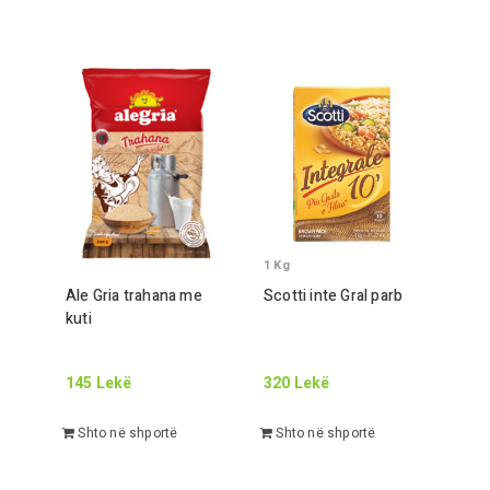
1
Kg
Ale
Gr
ia trahana me
Scotti inte
Gr
al parb
kuti
145
Lekë
320
Lekë
Shto në shportë
Shto në shportë