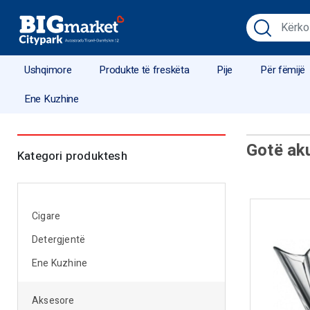
Ushqimore
Produkte të freskëta
Pije
Për fëmijë
Ene Kuzhine
Gotë ak
Kategori produktesh
Cigare
Detergjentë
Ene Kuzhine
Aksesore