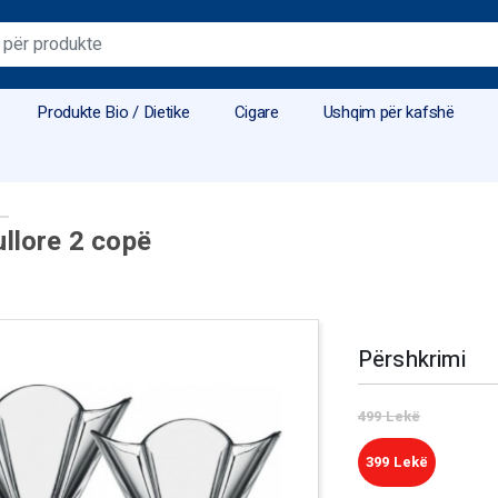
Produkte Bio / Dietike
Cigare
Ushqim për kafshë
ullore 2 copë
Përshkrimi
499
Lekë
399
Lekë