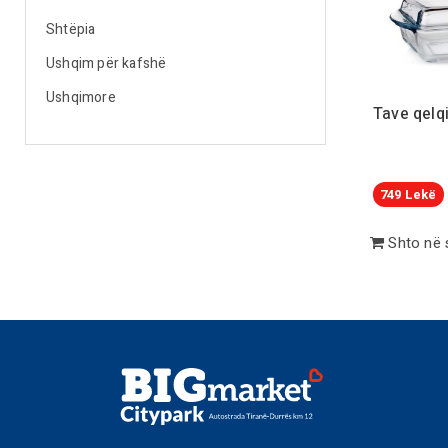
Shtëpia
Ushqim për kafshë
Ushqimore
Tave qelq
749
Lekë
Shto në 