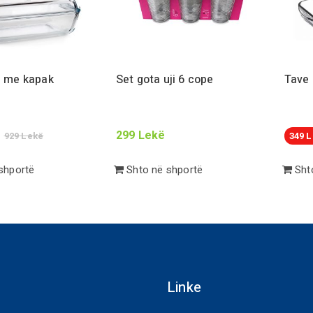
i me kapak
Set gota uji
6
cope
Tave 
299
Lekë
929
Lekë
349
L
shportë
Shto në shportë
Shto
Linke