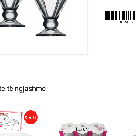
86933572
te të ngjashme