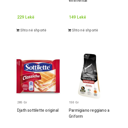
emmental
229
Lekë
149
Lekë
Shto në shportë
Shto në shportë
285
Gr
150
Gr
Djath sottilette original
Parmigiano reggiano a
Gr
iform