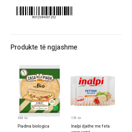
250
gr
8012584001252
Produkte të ngjashme
300
Gr
175
Gr
Piadina biologica
Inalpi djathe me feta