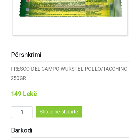
Përshkrimi
FRESCO DEL CAMPO WURSTEL POLLO/TACCHINO
250GR
149
Lekë
Sasi
Shtoje në shportë
Wurstel
Del
Barkodi
Campo
pule