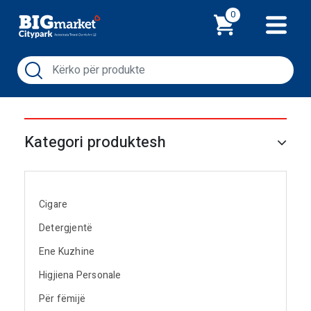
Shporta
0
Kategori produktesh
Cigare
Detergjentë
Ene Kuzhine
Higjiena Personale
Për fëmijë