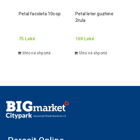
Petal facoleta
10
cop
Petal leter guzhine
2
rula
75
Lekë
169
Lekë
Shto në shportë
Shto në shportë