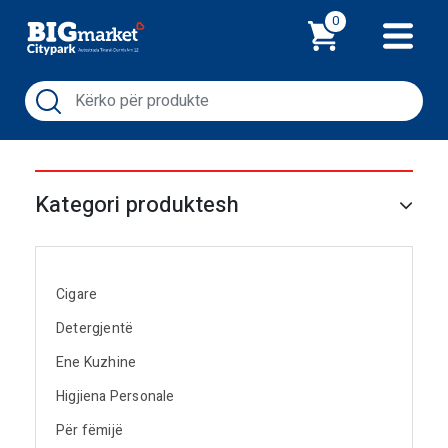
Shporta
0
Kategori produktesh
Cigare
Detergjentë
Ene Kuzhine
Higjiena Personale
Për fëmijë