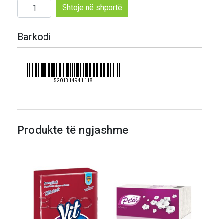
Sasi
Shtoje në shportë
Fino
leter
Barkodi
alumini
10
m
5201314941118
Produkte të ngjashme