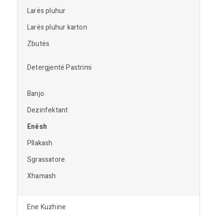
Larës pluhur
Larës pluhur karton
Zbutës
Detergjentë Pastrimi
Banjo
Dezinfektant
Enësh
Pllakash
Sgrassatore
Xhamash
Ene Kuzhine