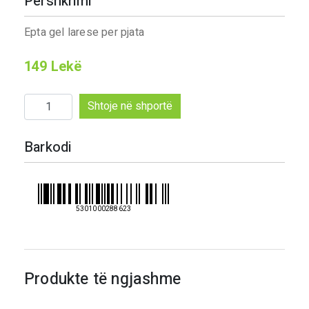
Përshkrimi
Epta gel larese per pjata
149
Lekë
Sasi
Shtoje në shportë
Epta
gel
Barkodi
larese
per
pjata
5301000288623
Produkte të ngjashme