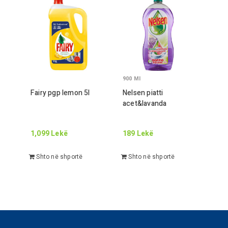
900
Ml
Fairy pgp lemon
5
l
Nelsen piatti
acet&lavanda
1,099
Lekë
189
Lekë
Shto në shportë
Shto në shportë