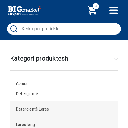
Shporta
0
Kategori produktesh
Cigare
Detergjentë
Detergjentë Larës
Larës lëng