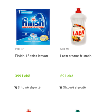
280
Gr
500
Ml
Finish
15
tabs lemon
Laen arome frutash
399
Lekë
69
Lekë
Shto në shportë
Shto në shportë