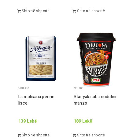
Shto në shportë
Shto në shportë
500
Gr
93
Gr
La molisana penne
Star yakisoba nudolini
lisce
manzo
139
Lekë
189
Lekë
Shto në shportë
Shto në shportë