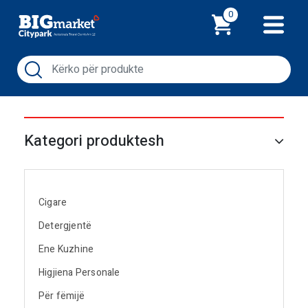
Shporta
0
Kategori produktesh
Cigare
Detergjentë
Ene Kuzhine
Higjiena Personale
Për fëmijë