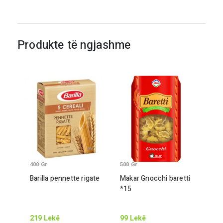
Produkte të ngjashme
400
Gr
500
Gr
Barilla pennette rigate
Makar Gnocchi baretti
*
15
219
Lekë
99
Lekë