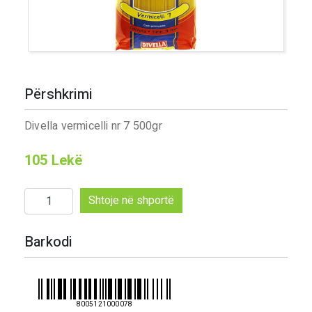
Përshkrimi
Divella vermicelli nr 7 500gr
105
Lekë
Sasi
Shtoje në shportë
Divella
vermicelli
Barkodi
nr
7
500gr
8005121000078