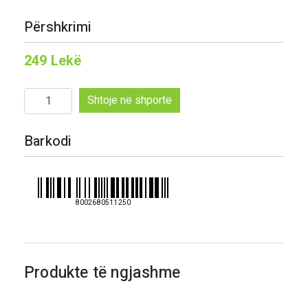
Përshkrimi
249
Lekë
Sasi
Shtoje në shportë
Dietor
120
Barkodi
kokrra
6
g
8002680511250
Produkte të ngjashme