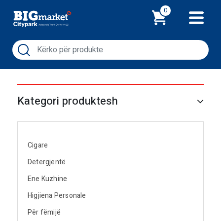
Shporta
0
Kategori produktesh
Cigare
Detergjentë
Ene Kuzhine
Higjiena Personale
Për fëmijë