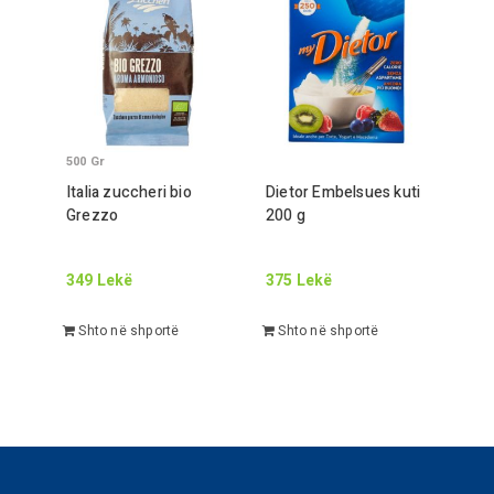
500
Gr
Italia zuccheri bio
Dietor Embelsues kuti
Gr
ezzo
200
g
349
Lekë
375
Lekë
Shto në shportë
Shto në shportë