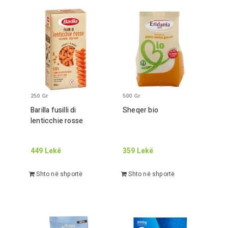
250
Gr
500
Gr
Barilla fusilli di
Sheqer bio
lenticchie rosse
449
Lekë
359
Lekë
Shto në shportë
Shto në shportë