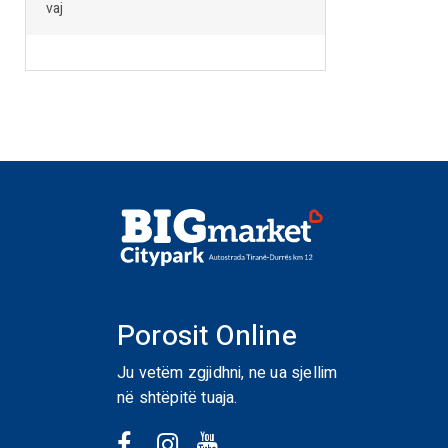
vaj
Porosit Online
Ju vetëm zgjidhni, ne ua sjellim
në shtëpitë tuaja.