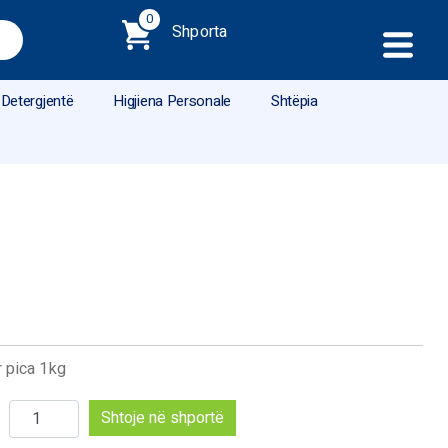
0
Shporta
Detergjentë
Higjiena Personale
Shtëpia
 pica 1kg
Sasi
Shtoje në shportë
Diamond