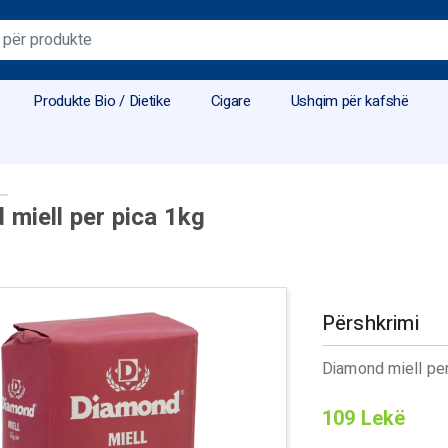
Produkte Bio / Dietike
Cigare
Ushqim për kafshë
miell per pica 1kg
Përshkrimi
Diamond miell per
109
Lekë