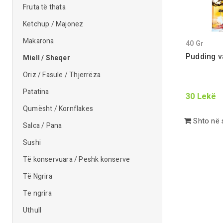
Fruta të thata
Ketchup / Majonez
Makarona
40
Gr
Pudding v
Miell / Sheqer
Oriz / Fasule / Thjerrëza
Patatina
30
Lekë
Qumësht / Kornflakes
Shto në 
Salca / Pana
Sushi
Të konservuara / Peshk konserve
Të Ngrira
Te ngrira
Uthull