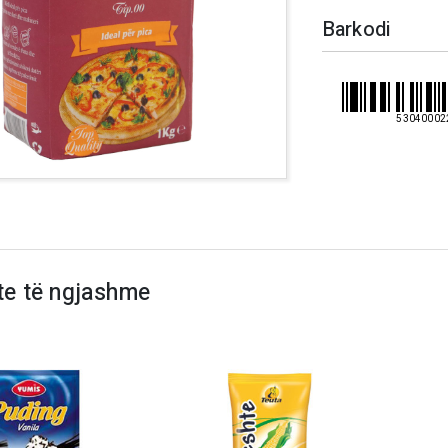
Barkodi
53040002
te të ngjashme