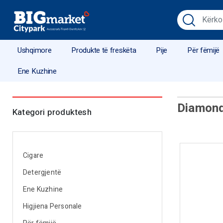
Ushqimore
Produkte të freskëta
Pije
Për fëmijë
Ene Kuzhine
Diamond 
Kategori produktesh
Cigare
Detergjentë
Ene Kuzhine
Higjiena Personale