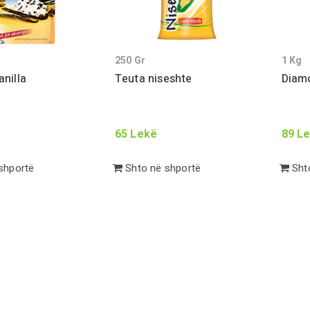
250
Gr
1
Kg
anilla
Teuta niseshte
Diamo
65
Lekë
89
Le
shportë
Shto në shportë
Shto