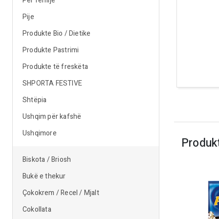
Për fëmijë
Pije
Produkte Bio / Dietike
Produkte Pastrimi
Produkte të freskëta
SHPORTA FESTIVE
Shtëpia
Ushqim për kafshë
Ushqimore
Produk
Biskota / Briosh
Bukë e thekur
Çokokrem / Recel / Mjalt
Cokollata