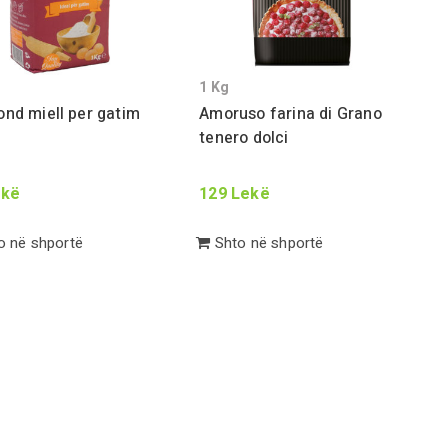
1
Kg
nd miell per gatim
Amoruso farina di
Gr
ano
tenero dolci
kë
129
Lekë
 në shportë
Shto në shportë