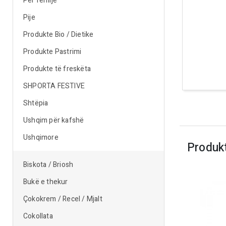
Për fëmijë
Pije
Produkte Bio / Dietike
Produkte Pastrimi
Produkte të freskëta
SHPORTA FESTIVE
Shtëpia
Ushqim për kafshë
Ushqimore
Produk
Biskota / Briosh
Bukë e thekur
Çokokrem / Recel / Mjalt
Cokollata