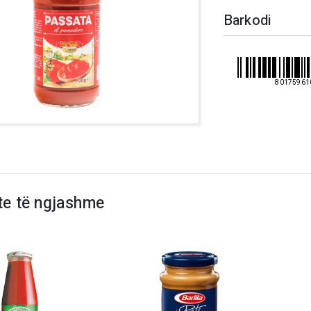
Barkodi
80175961
te të ngjashme