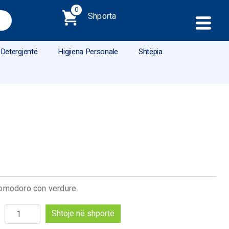
0
Shporta
Detergjentë
Higjiena Personale
Shtëpia
 pomodoro con verdure
Sasi
Shtoje në shportë
Delizie