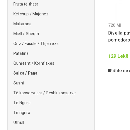
Fruta të thata
Ketchup / Majonez
Makarona
720
Ml
Divella pa
Miell / Sheqer
pomodor
Oriz / Fasule / Thjerrëza
Patatina
129
Lekë
Qumësht / Kornflakes
Shto në 
Salca / Pana
Sushi
Të konservuara / Peshk konserve
Të Ngrira
Te ngrira
Uthull