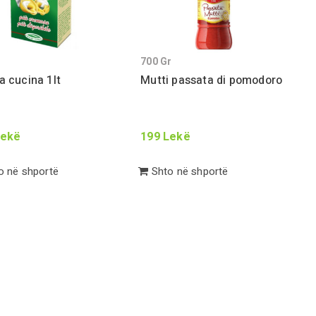
700
Gr
a cucina
1
lt
Mutti passata di pomodoro
ekë
199
Lekë
 në shportë
Shto në shportë