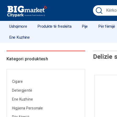
Ushqimore
Produkte të freskëta
Pije
Për fëmijë
Ene Kuzhine
Delizie 
Kategori produktesh
Cigare
Detergjentë
Ene Kuzhine
Higjiena Personale