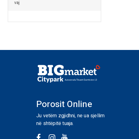
vaj
Porosit Online
Ju vetëm zgjidhni, ne ua sjellim
në shtëpitë tuaja.