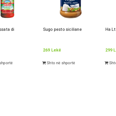
ssata di
Sugo pesto siciliane
Ha
Lt
o
269
Lekë
299
L
shportë
Shto në shportë
Shto