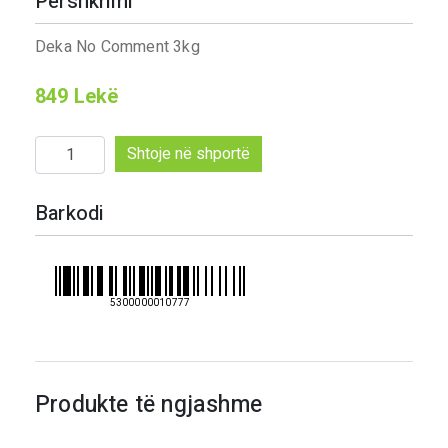
Përshkrimi
Deka No Comment 3kg
849
Lekë
Sasi
Shtoje në shportë
Deka
No
Barkodi
Comment
3
kg
5300000010777
Produkte të ngjashme