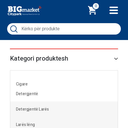
Shporta
0
Kategori produktesh
Cigare
Detergjentë
Detergjentë Larës
Larës lëng