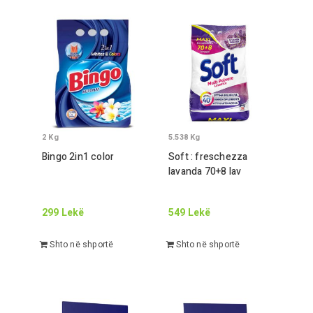
2
Kg
5.538
Kg
Bingo
2
in
1
color
Soft : freschezza
lavanda
70
+
8
lav
299
Lekë
549
Lekë
Shto në shportë
Shto në shportë