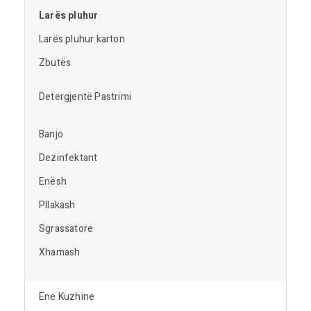
Larës pluhur
Larës pluhur karton
Zbutës
Detergjentë Pastrimi
Banjo
Dezinfektant
Enësh
Pllakash
Sgrassatore
Xhamash
Ene Kuzhine