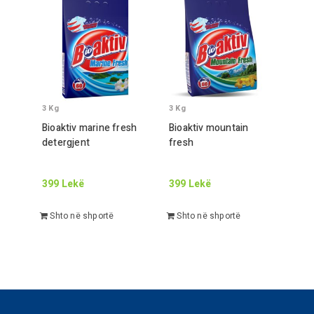
3
Kg
3
Kg
Bioaktiv marine fresh
Bioaktiv mountain
detergjent
fresh
399
Lekë
399
Lekë
Shto në shportë
Shto në shportë