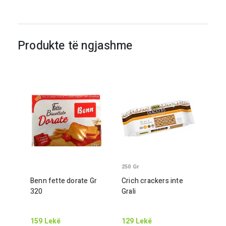
Produkte të ngjashme
250
Gr
Benn fette dorate
Gr
Crich crackers inte
320
Gr
ali
159
Lekë
129
Lekë