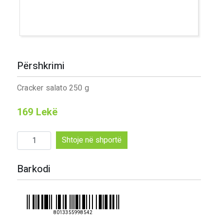
Përshkrimi
Cracker salato 250 g
169
Lekë
Sasi
Shtoje në shportë
Cracker
salato
Barkodi
250
g
8013355998542