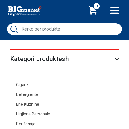
Shporta
0
Kategori produktesh
Cigare
Detergjentë
Ene Kuzhine
Higjiena Personale
Për fëmijë