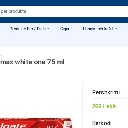
Produkte Bio / Dietike
Cigare
Ushqim për kafshë
 max white one 75 ml
Përshkrimi
269
Lekë
Barkodi