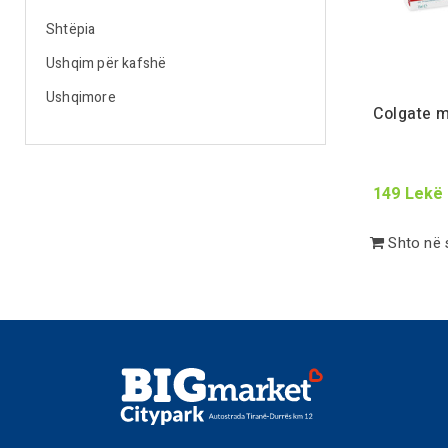
Shtëpia
Ushqim për kafshë
Ushqimore
Colgate m
149
Lekë
Shto në 