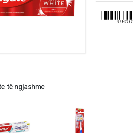
87147895
te të ngjashme