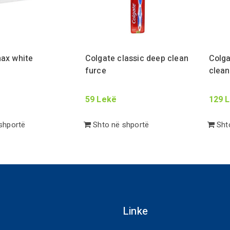
ax white
Colgate classic deep clean
Colga
furce
clean
59
Lekë
129
L
shportë
Shto në shportë
Shto
Linke