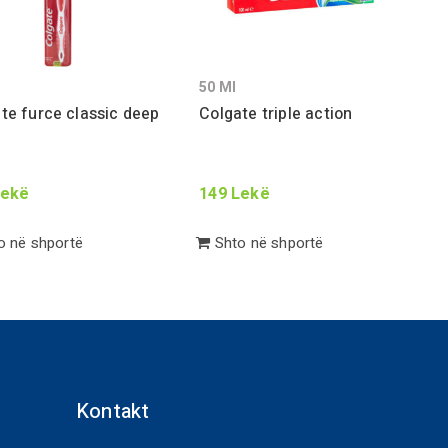
50
Ml
te furce classic deep
Colgate triple action
ekë
149
Lekë
 në shportë
Shto në shportë
Kontakt