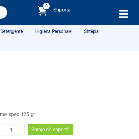
0
Shporta
Detergjentë
Higjiena Personale
Shtëpia
 me spec 125 gr
Sasi
Shtoje në shportë
Bel