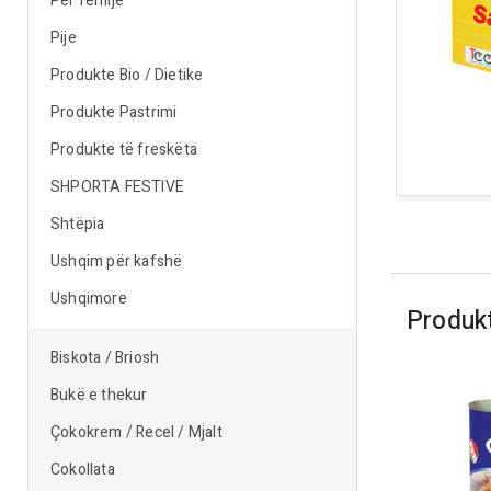
Për fëmijë
Pije
Produkte Bio / Dietike
Produkte Pastrimi
Produkte të freskëta
SHPORTA FESTIVE
Shtëpia
Ushqim për kafshë
Ushqimore
Produk
Biskota / Briosh
Bukë e thekur
Çokokrem / Recel / Mjalt
Cokollata