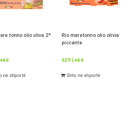
are tonno olio oliva
2
*
Rio maretonno olio olivia
piccante
ekë
629
Lekë
 në shportë
Shto në shportë