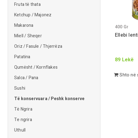
Fruta të thata
Ketchup / Majonez
Makarona
400
Gr
Ellebi len
Miell / Sheqer
Oriz / Fasule / Thjerrëza
Patatina
89
Lekë
Qumësht / Kornflakes
Shto në 
Salca / Pana
Sushi
Të konservuara / Peshk konserve
Të Ngrira
Te ngrira
Uthull