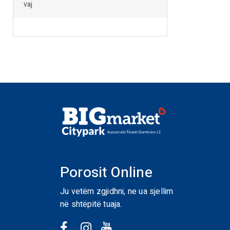
vaj
Porosit Online
Ju vetëm zgjidhni, ne ua sjellim
në shtëpitë tuaja.