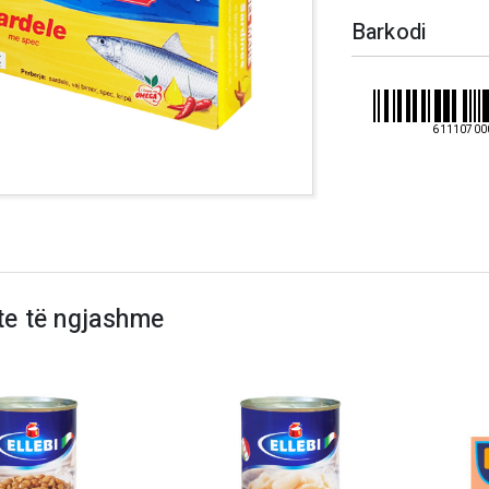
Barkodi
61110700
te të ngjashme