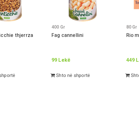
400
Gr
80
Gr
ticchie thjerrza
Fag cannellini
Rio m
99
Lekë
449
L
shportë
Shto në shportë
Shto