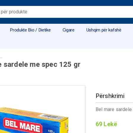
Produkte Bio / Dietike
Cigare
Ushqim për kafshë
e sardele me spec 125 gr
Përshkrimi
Bel mare sardele
69
Lekë