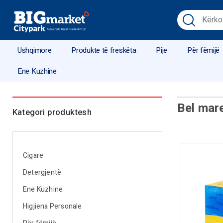
Ushqimore
Produkte të freskëta
Pije
Për fëmijë
Ene Kuzhine
Bel mar
Kategori produktesh
Cigare
Detergjentë
Ene Kuzhine
Higjiena Personale