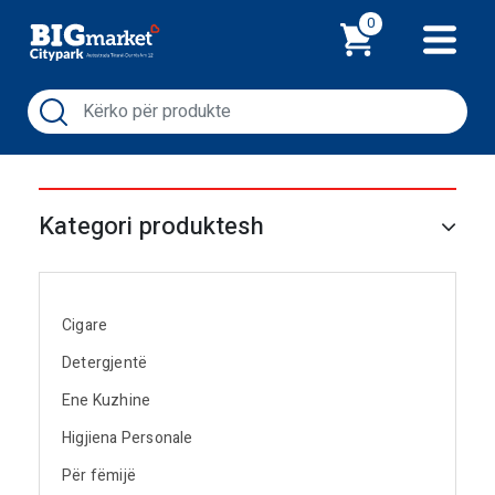
Shporta
0
Kategori produktesh
Cigare
Detergjentë
Ene Kuzhine
Higjiena Personale
Për fëmijë