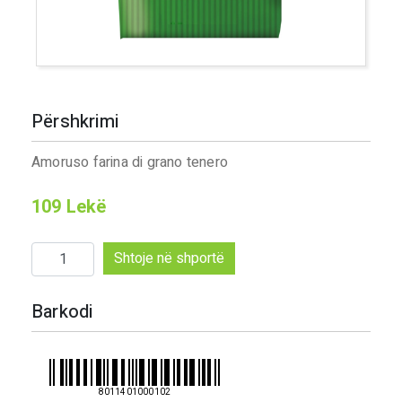
Përshkrimi
Amoruso farina di grano tenero
109
Lekë
Sasi
Shtoje në shportë
Amoruso
farina
Barkodi
di
grano
tenero
8011401000102