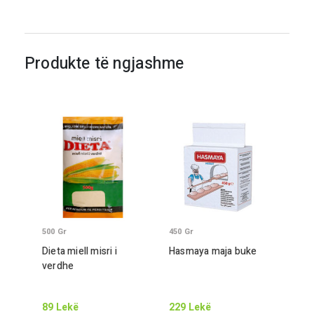
Produkte të ngjashme
500
Gr
450
Gr
Dieta miell misri i
Hasmaya maja buke
verdhe
89
Lekë
229
Lekë