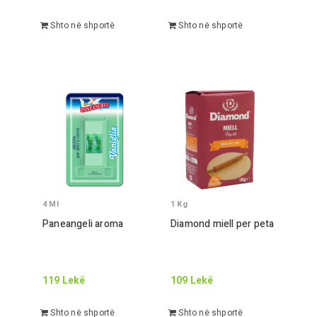
Shto në shportë
Shto në shportë
4
Ml
1
Kg
Paneangeli aroma
Diamond miell per peta
119
Lekë
109
Lekë
Shto në shportë
Shto në shportë