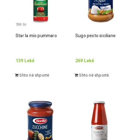
700
Gr
Star la mio pummaro
Sugo pesto siciliane
139
Lekë
269
Lekë
Shto në shportë
Shto në shportë