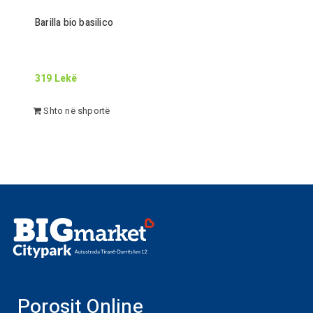
Barilla bio basilico
319
Lekë
Shto në shportë
Porosit Online