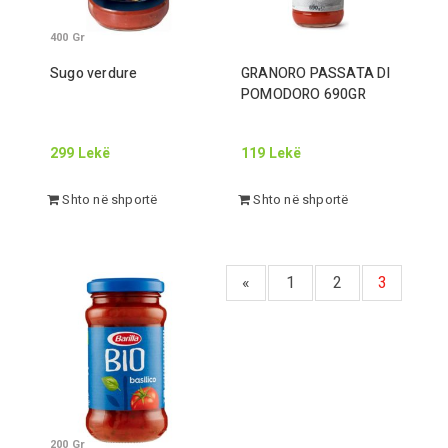
400
Gr
Sugo verdure
GRANORO PASSATA DI
POMODORO
690
GR
299
Lekë
119
Lekë
Shto në shportë
Shto në shportë
«
1
2
3
200
Gr