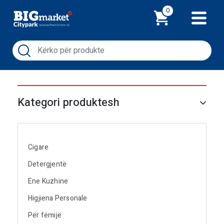
Shporta
0
Kategori produktesh
Cigare
Detergjentë
Ene Kuzhine
Higjiena Personale
Për fëmijë