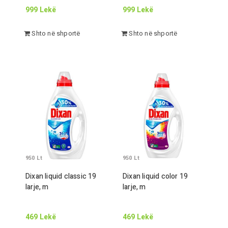
999
Lekë
999
Lekë
Shto në shportë
Shto në shportë
950
Lt
950
Lt
Dixan liquid classic
19
Dixan liquid color
19
larje,
m
larje,
m
469
Lekë
469
Lekë