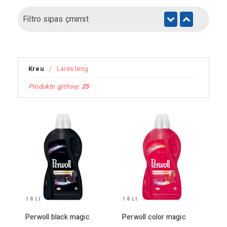
Filtro sipas çmimit
Kreu
/
Larës lëng
Produkte gjithsej:
25
1 8
Lt
1 8
Lt
Perwoll black magic
Perwoll color magic