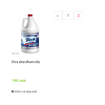
«
1
2
2 5
Lt
Diva zbardhues blu
199
Lekë
Shto në shportë