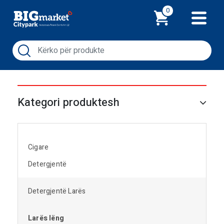
Shporta
0
Kategori produktesh
Cigare
Detergjentë
Detergjentë Larës
Larës lëng