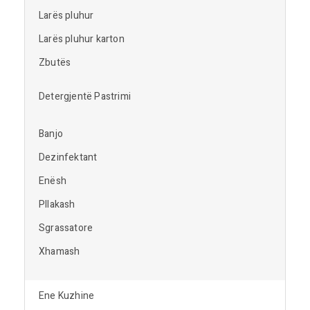
Larës pluhur
Larës pluhur karton
Zbutës
Detergjentë Pastrimi
Banjo
Dezinfektant
Enësh
Pllakash
Sgrassatore
Xhamash
Ene Kuzhine